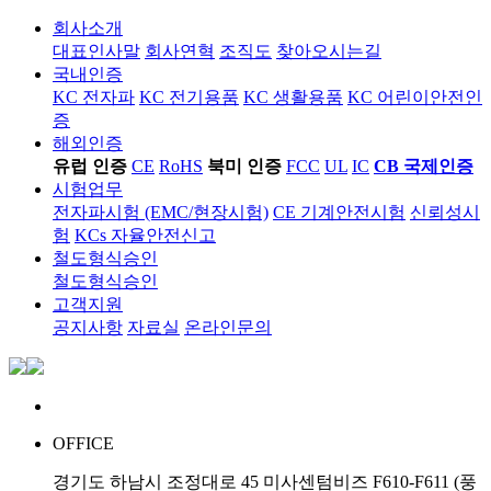
회사소개
대표인사말
회사연혁
조직도
찾아오시는길
국내인증
KC 전자파
KC 전기용품
KC 생활용품
KC 어린이안전인
증
해외인증
유럽 인증
CE
RoHS
북미 인증
FCC
UL
IC
CB 국제인증
시험업무
전자파시험 (EMC/현장시험)
CE 기계안전시험
신뢰성시
험
KCs 자율안전신고
철도형식승인
철도형식승인
고객지원
공지사항
자료실
온라인문의
OFFICE
경기도 하남시 조정대로 45 미사센텀비즈 F610-F611 (풍