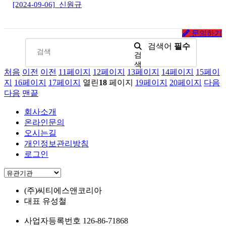
[2024-09-06]
신원규
문의하기
검색어
필수
검
색
처음
이전
이전
11
페이지
12
페이지
13
페이지
14
페이지
15
페이
지
16
페이지
17
페이지
열린
18
페이지
19
페이지
20
페이지
다음
다음
맨끝
회사소개
온라인문의
오시는길
개인정보관리방침
로그인
(주)씨티에스앤코리아
대표
유성철
사업자등록번호
126-86-71868