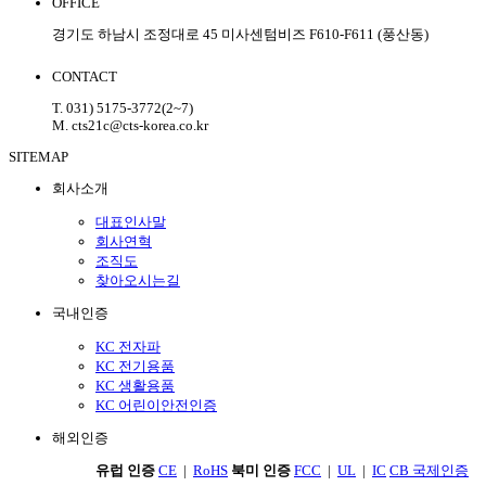
OFFICE
경기도 하남시 조정대로 45 미사센텀비즈 F610-F611 (풍산동)
CONTACT
T. 031) 5175-3772(2~7)
M. cts21c@cts-korea.co.kr
SITEMAP
회사소개
대표인사말
회사연혁
조직도
찾아오시는길
국내인증
KC 전자파
KC 전기용품
KC 생활용품
KC 어린이안전인증
해외인증
유럽 인증
CE
|
RoHS
북미 인증
FCC
|
UL
|
IC
CB 국제인증