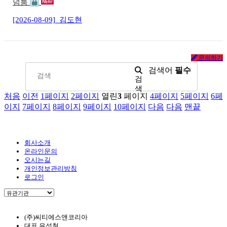
덤룸
[2026-08-09]
김도현
문의하기
검색어
필수
검
색
처음
이전
1
페이지
2
페이지
열린
3
페이지
4
페이지
5
페이지
6
페
이지
7
페이지
8
페이지
9
페이지
10
페이지
다음
다음
맨끝
회사소개
온라인문의
오시는길
개인정보관리방침
로그인
(주)씨티에스앤코리아
대표
유성철