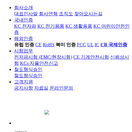
회사소개
대표인사말
회사연혁
조직도
찾아오시는길
국내인증
KC 전자파
KC 전기용품
KC 생활용품
KC 어린이안전인
증
해외인증
유럽 인증
CE
RoHS
북미 인증
FCC
UL
IC
CB 국제인증
시험업무
전자파시험 (EMC/현장시험)
CE 기계안전시험
신뢰성시
험
KCs 자율안전신고
철도형식승인
철도형식승인
고객지원
공지사항
자료실
온라인문의