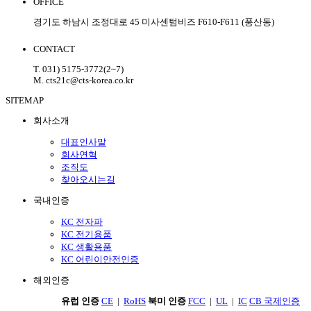
OFFICE
경기도 하남시 조정대로 45 미사센텀비즈 F610-F611 (풍산동)
CONTACT
T. 031) 5175-3772(2~7)
M. cts21c@cts-korea.co.kr
SITEMAP
회사소개
대표인사말
회사연혁
조직도
찾아오시는길
국내인증
KC 전자파
KC 전기용품
KC 생활용품
KC 어린이안전인증
해외인증
유럽 인증
CE
|
RoHS
북미 인증
FCC
|
UL
|
IC
CB 국제인증