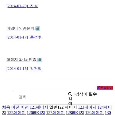
[2014-01-20]
진성
어댑터 인증문의
[2014-01-17]
홍성후
화장지 와 kc 인증
[2014-01-15]
김건철
문의하기
검색어
필수
검
색
처음
이전
이전
121
페이지
열린
122
페이지
123
페이지
124
페이
지
125
페이지
126
페이지
127
페이지
128
페이지
129
페이지
130