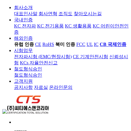
회사소개
대표인사말
회사연혁
조직도
찾아오시는길
국내인증
KC 전자파
KC 전기용품
KC 생활용품
KC 어린이안전인
증
해외인증
유럽 인증
CE
RoHS
북미 인증
FCC
UL
IC
CB 국제인증
시험업무
전자파시험 (EMC/현장시험)
CE 기계안전시험
신뢰성시
험
KCs 자율안전신고
철도형식승인
철도형식승인
고객지원
공지사항
자료실
온라인문의