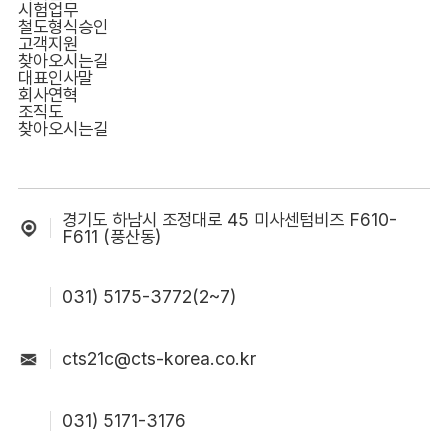
시험업무
철도형식승인
고객지원
찾아오시는길
대표인사말
회사연혁
조직도
찾아오시는길
경기도 하남시 조정대로 45 미사센텀비즈 F610-
F611 (풍산동)
031) 5175-3772(2~7)
cts21c@cts-korea.co.kr
031) 5171-3176