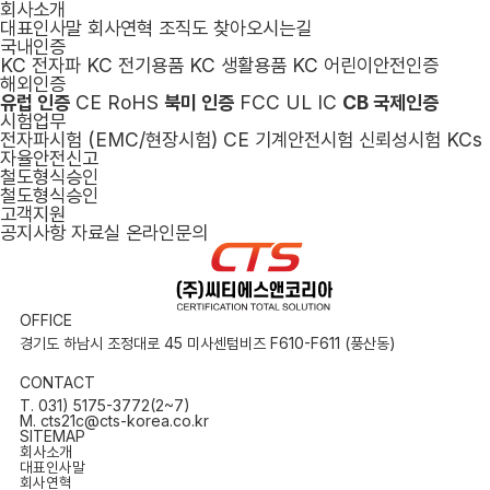
회사소개
대표인사말
회사연혁
조직도
찾아오시는길
국내인증
KC 전자파
KC 전기용품
KC 생활용품
KC 어린이안전인증
해외인증
유럽 인증
CE
RoHS
북미 인증
FCC
UL
IC
CB 국제인증
시험업무
전자파시험 (EMC/현장시험)
CE 기계안전시험
신뢰성시험
KCs
자율안전신고
철도형식승인
철도형식승인
고객지원
공지사항
자료실
온라인문의
OFFICE
경기도 하남시 조정대로 45 미사센텀비즈 F610-F611 (풍산동)
CONTACT
T. 031) 5175-3772(2~7)
M. cts21c@cts-korea.co.kr
SITEMAP
회사소개
대표인사말
회사연혁