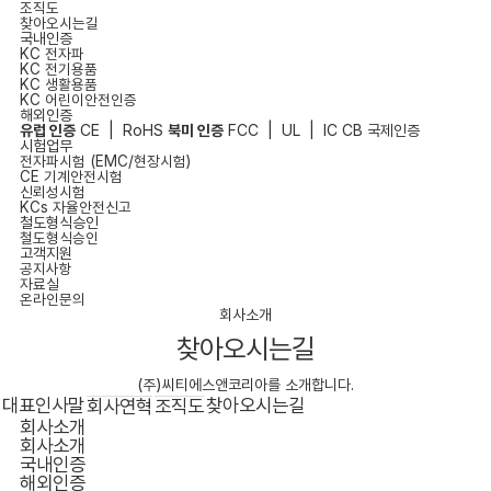
조직도
찾아오시는길
국내인증
KC 전자파
KC 전기용품
KC 생활용품
KC 어린이안전인증
해외인증
유럽 인증
CE
|
RoHS
북미 인증
FCC
|
UL
|
IC
CB 국제인증
시험업무
전자파시험 (EMC/현장시험)
CE 기계안전시험
신뢰성시험
KCs 자율안전신고
철도형식승인
철도형식승인
고객지원
공지사항
자료실
온라인문의
회사소개
찾아오시는길
(주)씨티에스앤코리아를 소개합니다.
대표인사말
찾아오시는길
회사연혁
조직도
회사소개
회사소개
국내인증
해외인증